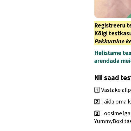
Registreeru t
Pakkumine keh
Helistame tes
arendada mei
Nii saad te
1️⃣ Vastake all
2️⃣ 
Täida oma 
3️⃣ 
Loosime iga 
YummyBoxi tas