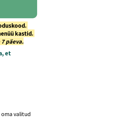
oduskood. 
 7 päeva.
 et 
 oma valitud 