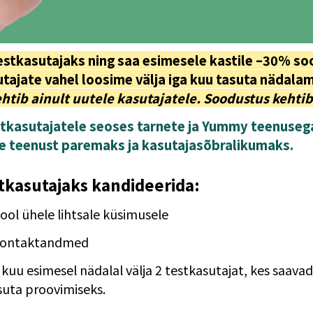
estkasutajaks ning saa esimesele kastile –30% so
tib ainult uutele kasutajatele. Soodustus kehtib
tkasutajatele seoses tarnete ja Yummy teenusega,
e teenust paremaks ja kasutajasõbralikumaks.
stkasutajaks kandideerida:
pool ühele lihtsale küsimusele
kontaktandmed
kuu esimesel nädalal välja 2 testkasutajat, kes saavad
uta proovimiseks.