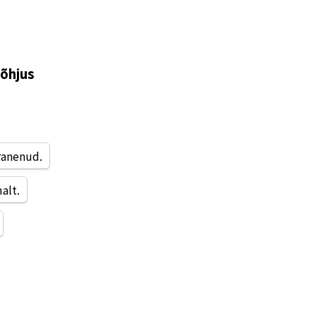
õhjus 
ranenud.
alt.