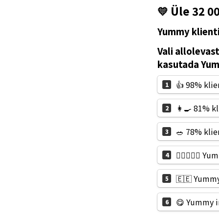
💛 Üle 32 
Yummy klient
Vali allolevas
kasutada Yumm
👍 98% klie
1
👩‍🍳 81% k
2
🥗 78% klie
3
👩🏼‍❤️‍👨
4
🇪🇪 Yummy 
5
😋 Yummy in
6