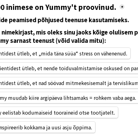
000 inimese on Yummy't proovinud. 
*
ide peamised põhjused teenuse kasutamiseks.
t nimekirjast, mis oleks sinu jaoks kõige olulisem p
y sarnast teenust (võid valida mitu):
ntidest ütleb, et „mida täna süüa“ stress on vähenenud.
lientidest ütleb, et nende toiduvalmistamise oskused on pa
ntidest ütleb, et nad söövad mitmekesisemalt ja tervislikum
 Yummy muudab kiire argipäeva lihtsamaks = rohkem vaba aega.
eelistab kodumaiseid tooraineid otse tootjatelt.
spireerib kokkama ja uusi asju õppima.